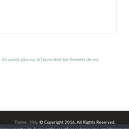
s.
En savoir plus sur la façon dont les données de vos
Thème :
Illdy
.
© Copyright 2016. All Rights Reserved.
rience sur notre site. Si vous continuez à utiliser ce dernier, nous considérerons que