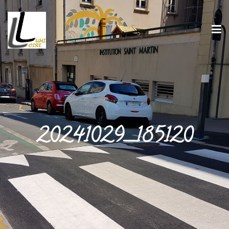
20241029_185120