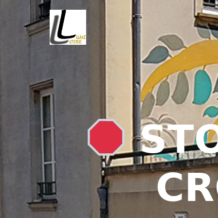
𝗦𝗧𝗢
𝗖𝗥