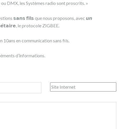
I ou DMX, les Systèmes radio sont proscrits. »
ons 𝘀𝗮𝗻𝘀 𝗳𝗶𝗹𝘀 que nous proposons, avec 𝙪𝙣
𝗽𝗿𝗶𝗲́𝘁𝗮𝗶𝗿𝗲, le protocole ZIGBEE.
en 10ans en communication sans fils.
éments d’informations.