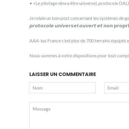
• »Le pilotage devra être universel, protocole DAL
Je relaie un bon post concernant les systèmes de gesti
𝙥𝙧𝙤𝙩𝙤𝙘𝙤𝙡𝙚 𝙪𝙣𝙞𝙫𝙚𝙧𝙨𝙚𝙡 𝙤𝙪𝙫𝙚𝙧𝙩 𝙚𝙩 𝙣𝙤𝙣 𝗽𝗿
AAA-lux France c’est plus de 700 terrains équipés 
Nous sommes à votre dispositions pour tout compl
LAISSER UN COMMENTAIRE