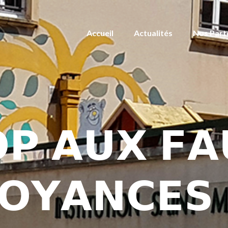
Accueil
Actualités
Nos Part
𝗣 𝗔𝗨𝗫 𝗙𝗔
𝗢𝗬𝗔𝗡𝗖𝗘𝗦