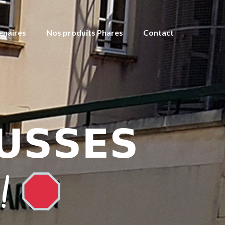
enaires
Nos produits Phares
Contact
𝗨𝗦𝗦𝗘𝗦
 !