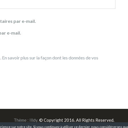
aires par e-mail.
ar e-mail.
s.
En savoir plus sur la façon dont les données de vos
Thème :
Illdy
.
© Copyright 2016. All Rights Reserved.
rience sur notre site. Si vous continuez à utiliser ce dernier, nous considérerons que