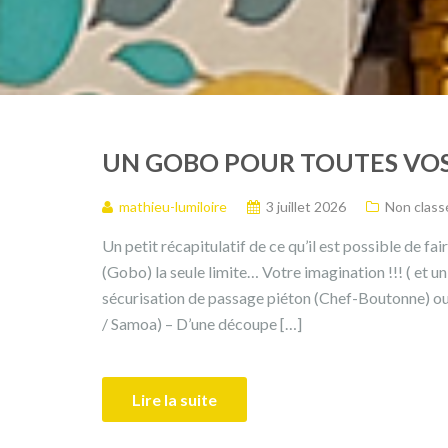
UN GOBO POUR TOUTES VOS 
mathieu-lumiloire
3 juillet 2026
Non class
Un petit récapitulatif de ce qu’il est possible de fa
(Gobo) la seule limite… Votre imagination !!! ( et u
sécurisation de passage piéton (Chef-Boutonne) ou d
/ Samoa) – D’une découpe […]
Lire la suite