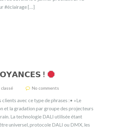
 #éclairage […]
𝗢𝗬𝗔𝗡𝗖𝗘𝗦 !
 classé
No comments
clients avec ce type de phrases :• »Le
on et la gradation par groupe des projecteurs
ain. La technologie DALI utilisée étant
 être universel, protocole DALI ou DMX, les