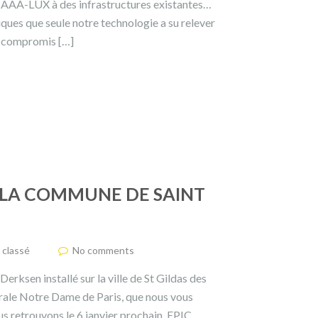
es AAA-LUX à des infrastructures existantes…
iques que seule notre technologie a su relever
ns compromis […]
À LA COMMUNE DE SAINT
 classé
No comments
erksen installé sur la ville de St Gildas des
drale Notre Dame de Paris, que nous vous
s retrouvons le 6 janvier prochain. EPIC