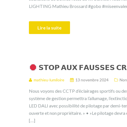
LIGHTING Mathieu Brossard #gobo #miseenvaleur
Lire la suite
𝗦𝗧𝗢𝗣 𝗔𝗨𝗫 𝗙𝗔𝗨𝗦𝗦𝗘𝗦 𝗖
mathieu-lumiloire
13 novembre 2024
Non
Nous voyons des CCTP d’éclairages sportifs ou des 
système de gestion permettra l’allumage, l’extincti
LED DALI avec possibilité de pilotage par demi-terr
ouverte et non propriétaire. » • »Le pilotage devra
[…]